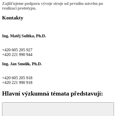
Zajišťujeme podporu vývoje stroje od prvního návrhu po
realizaci prototypu.
Kontakty
Ing. Matěj Sulitka, Ph.D.
M.Sulitka@rcmt.cvut.cz
+420 605 205 927
+420 221 990 944
Ing. Jan Smolík, Ph.D.
J.Smolik@rcmt.cvut.cz
+420 605 205 918
+420 221 990 918
Hlavní výzkumná témata představují: