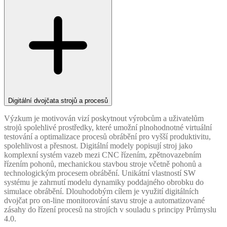
Digitální dvojčata strojů a procesů
Výzkum je motivován vizí poskytnout výrobcům a uživatelům
strojů spolehlivé prostředky, které umožní plnohodnotné virtuální
testování a optimalizace procesů obrábění pro vyšší produktivitu,
spolehlivost a přesnost. Digitální modely popisují stroj jako
komplexní systém vazeb mezi CNC řízením, zpětnovazebním
řízením pohonů, mechanickou stavbou stroje včetně pohonů a
technologickým procesem obrábění. Unikátní vlastností SW
systému je zahrnutí modelu dynamiky poddajného obrobku do
simulace obrábění. Dlouhodobým cílem je využití digitálních
dvojčat pro on-line monitorování stavu stroje a automatizované
zásahy do řízení procesů na strojích v souladu s principy Průmyslu
4.0.