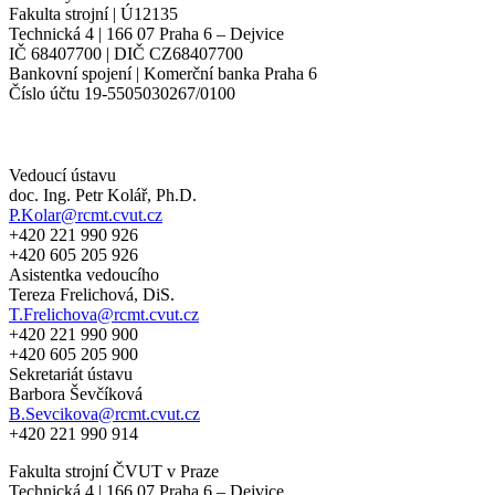
Fakulta strojní | Ú12135
Technická 4 | 166 07 Praha 6 – Dejvice
IČ 68407700 | DIČ CZ68407700
Bankovní spojení | Komerční banka Praha 6
Číslo účtu 19-5505030267/0100
Vedoucí ústavu
doc. Ing. Petr Kolář, Ph.D.
P.Kolar@rcmt.cvut.cz
+420 221 990 926
+420 605 205 926
Asistentka vedoucího
Tereza Frelichová, DiS.
T.Frelichova@rcmt.cvut.cz
+420 221 990 900
+420 605 205 900
Sekretariát ústavu
Barbora Ševčíková
B.Sevcikova@rcmt.cvut.cz
+420 221 990 914
Fakulta strojní ČVUT v Praze
Technická 4 | 166 07 Praha 6 – Dejvice