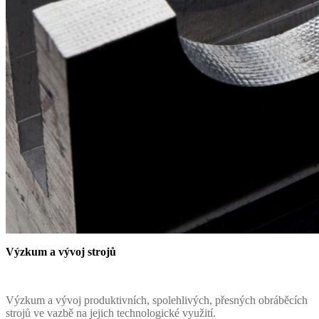
Výzkum a vývoj strojů
Výzkum a vývoj produktivních, spolehlivých, přesných obráběcích
strojů ve vazbě na jejich technologické využití.