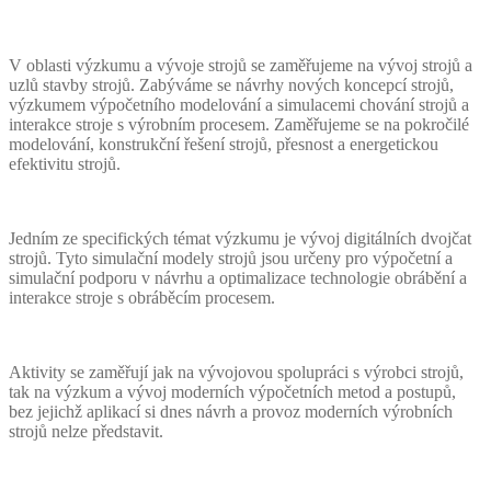
V oblasti výzkumu a vývoje strojů se zaměřujeme na vývoj strojů a
uzlů stavby strojů. Zabýváme se návrhy nových koncepcí strojů,
výzkumem výpočetního modelování a simulacemi chování strojů a
interakce stroje s výrobním procesem. Zaměřujeme se na pokročilé
modelování, konstrukční řešení strojů, přesnost a energetickou
efektivitu strojů.
Jedním ze specifických témat výzkumu je vývoj digitálních dvojčat
strojů. Tyto simulační modely strojů jsou určeny pro výpočetní a
simulační podporu v návrhu a optimalizace technologie obrábění a
interakce stroje s obráběcím procesem.
Aktivity se zaměřují jak na vývojovou spolupráci s výrobci strojů,
tak na výzkum a vývoj moderních výpočetních metod a postupů,
bez jejichž aplikací si dnes návrh a provoz moderních výrobních
strojů nelze představit.