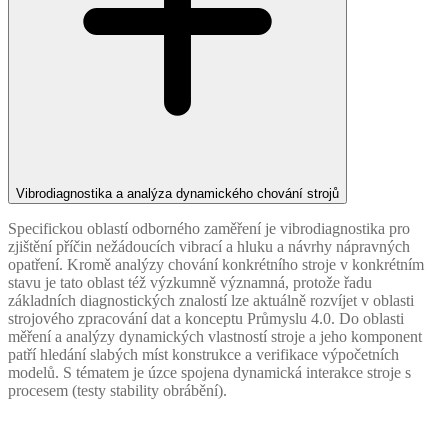
Vibrodiagnostika a analýza dynamického chování strojů
Specifickou oblastí odborného zaměření je vibrodiagnostika pro
zjištění příčin nežádoucích vibrací a hluku a návrhy nápravných
opatření. Kromě analýzy chování konkrétního stroje v konkrétním
stavu je tato oblast též výzkumně významná, protože řadu
základních diagnostických znalostí lze aktuálně rozvíjet v oblasti
strojového zpracování dat a konceptu Průmyslu 4.0. Do oblasti
měření a analýzy dynamických vlastností stroje a jeho komponent
patří hledání slabých míst konstrukce a verifikace výpočetních
modelů. S tématem je úzce spojena dynamická interakce stroje s
procesem (testy stability obrábění).