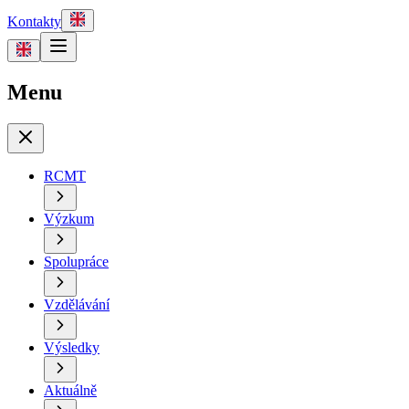
Kontakty
Menu
RCMT
Výzkum
Spolupráce
Vzdělávání
Výsledky
Aktuálně