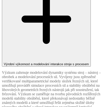
Výrobní výkonnost a modelování interakce stroje s procesem
Výzkum zahrnuje modelování dynamiky systému stroj – nástroj –
obrobek a modelování procesních sil. Vyvíjeny jsou zpřesněné
verifikované multiparametrické modely složek řezných sil, které
umožňují provádět simulace procesních sil a stability obrábění na
libovolných geometriích řezných nástrojů jak při soustružení, tak
frézování. Výzkum se zaměřuje na tvorbu původních rozšířených
modelů stability obrábění, které překonávají nedostatky běžně
známých modelů a které umožňují řešit zejména složité úlohy
víceosého obrábění a silové interakce ve vzájemně kmitající