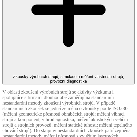
Zkoušky výrobních strojů, simulace a měření vlastností strojů,
provozní diagnostika
V oblasti zkoušení výrobních strojů se aktivity výzkumu i
spolupráce s firmami dlouhodobě zaměřují na standardní i
nestandardní metody zkoušení výrobních strojů. V případě
standardních zkoušek se jedná zejména o zkoušky podle ISO230
(měření geometrické přesnosti obráběcích strojů; měření vibrací
strojů a komponent, vibrodiagnostika; měření akustických veličin
strojů a strojních provozů; měření statické tuhosti; měření tepelného
chování strojů). Do skupiny nestandardních zkoušek patří zejména
nestandardní metody měření přesnosti s využitím laserových