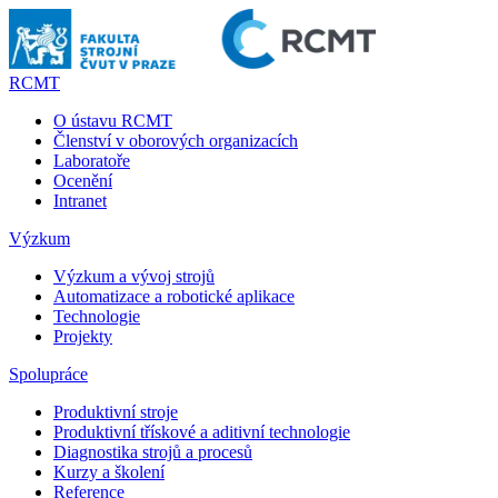
RCMT
O ústavu RCMT
Členství v oborových organizacích
Laboratoře
Ocenění
Intranet
Výzkum
Výzkum a vývoj strojů
Automatizace a robotické aplikace
Technologie
Projekty
Spolupráce
Produktivní stroje
Produktivní třískové a aditivní technologie
Diagnostika strojů a procesů
Kurzy a školení
Reference