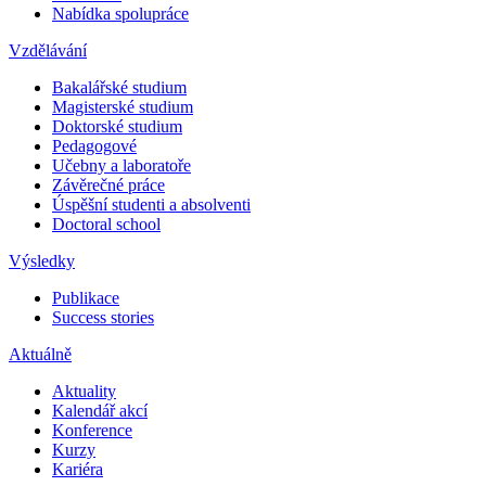
Nabídka spolupráce
Vzdělávání
Bakalářské studium
Magisterské studium
Doktorské studium
Pedagogové
Učebny a laboratoře
Závěrečné práce
Úspěšní studenti a absolventi
Doctoral school
Výsledky
Publikace
Success stories
Aktuálně
Aktuality
Kalendář akcí
Konference
Kurzy
Kariéra