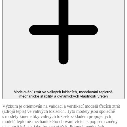
Modelování ztrát ve valivých ložiscích, modelování teplotně-
mechanické stability a dynamických vlastností vřeten
Výzkum je orientován na validaci a verifikací modelů třecích ztrát
(zdrojů tepla) ve valivých ložiscích. Tyto modely jsou společně
s modely kinematiky valivých ložisek základem propojených
modelů teplotně-mechanického chování vřeten s popisem změny
vlastností ložisek jako funkce otáček. Pomocí uvedených